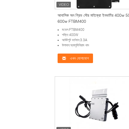
আবাসিক অন গ্রিড সৌর মাইক্রো ইনভার্টার 400w 
600w FTBM400
মডেল:FTBM400
শক্তি:400W
আউটপুট বর্তমান:3.3A
উপাদান:অ্যালুমিনিয়াম খাদ
এখন যোগাযোগ