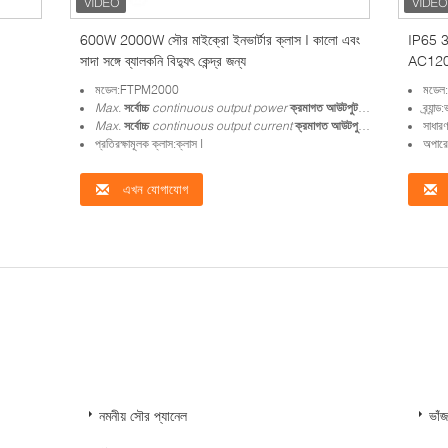
600W 2000W সৌর মাইক্রো ইনভার্টার ক্লাস I কালো এবং
IP65 3
সাদা সঙ্গে ব্যালকনি বিদ্যুৎ কেন্দ্র জন্য
AC120V
মডেল:FTPM2000
মডে
Max.
সর্বোচ্চ
continuous output power
ক্রমাগত আউটপুট শক্তি
:২০০০ ওয়াট
ব্র্যা
Max.
সর্বোচ্চ
continuous output current
ক্রমাগত আউটপুট বর্তমান
:8.69A
সাধার
প্রতিরক্ষামূলক ক্লাস:ক্লাস I
অপারে
এখন যোগাযোগ
নমনীয় সৌর প্যানেল
ভাঁ