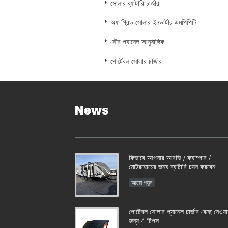
সোলার ব্যাটারি চার্জার
অফ গ্রিড সোলার ইনভার্টার এমপিপিটি
সৌর প্যানেল আনুষাঙ্গিক
পোর্টেবল সোলার চার্জার
News
কিভাবে আপনার আরভি / ক্যাম্পার /
মোটরহোমের জন্য ব্যাটারি চয়ন করবেন
আরো পড়ুন
পোর্টেবল সোলার প্যানেল চার্জার বেছে নেওয়
জন্য 4 টিপস