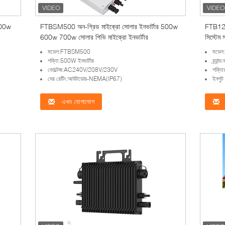
500w
FTBSM500 অন-গ্রিড মাইক্রো সোলার ইনভার্টার 500w
FTB1200
600w 700w সোলার পিভি মাইক্রো ইনভার্টার
সিস্টেম স
মডেল:FTBSM500
মডেল
শক্তি:500W ইনভার্টার
ব্র্যা
ভোল্টেজ:AC240V/208V/230V
শক্তি
ঘের রেটিং:আউটডোর-NEMA(IP67)
ইনপুট
এখন যোগাযোগ