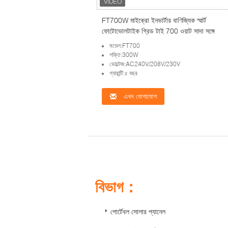
FT700W মাইক্রো ইনভার্টার বাণিজ্যিক স্মার্ট
ফোটোভোলটাইক গ্রিড টাই 700 ওয়াট সাদা সঙ্গে
মডেল:FT700
শক্তি:300W
ভোল্টেজ:AC240V/208V/230V
গ্যারান্টি:৫ বছর
এখন যোগাযোগ
বিভাগ：
পোর্টেবল সোলার প্যানেল