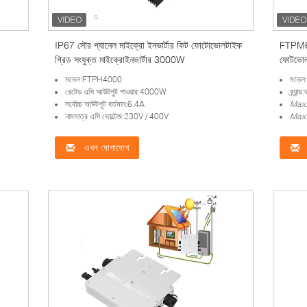
IP67 সৌর প্যানেল মাইক্রো ইনভার্টার কিট ফোটোভোলটাইক
FTPM60
গ্রিড সংযুক্ত মাইক্রোইনভার্টার 3000W
ফোটভোলট
মডেল:FTPH4000
মডে
রেটেড এসি আউটপুট পাওয়ার:4000W
ব্র্যা
সর্বোচ্চ আউটপুট বর্তমান:6.4A
Max
নামমাত্র এসি ভোল্টেজ:230V / 400V
Max
এখন যোগাযোগ