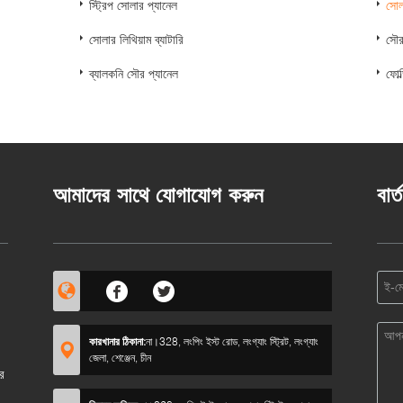
স্ট্রিপ সোলার প্যানেল
সোল
সোলার লিথিয়াম ব্যাটারি
সৌর
ব্যালকনি সৌর প্যানেল
ফোল
আমাদের সাথে যোগাযোগ করুন
বার্
কারখানার ঠিকানা:
না।328, লংপিং ইস্ট রোড, লংগ্যাং স্ট্রিট, লংগ্যাং
জেলা, শেঞ্জেন, চীন
ার