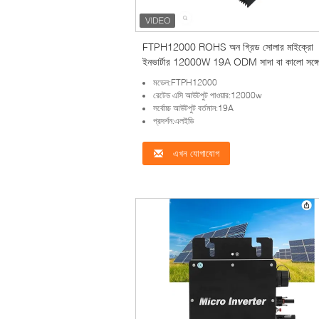
FTPH12000 ROHS অন গ্রিড সোলার মাইক্রো
ইনভার্টার 12000W 19A ODM সাদা বা কালো সঙ্গে
মডেল:FTPH12000
রেটেড এসি আউটপুট পাওয়ার:12000w
সর্বোচ্চ আউটপুট বর্তমান:19A
প্রদর্শন:এলইডি
এখন যোগাযোগ