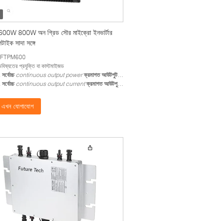
0W 800W অন গ্রিড সৌর মাইক্রো ইনভার্টার
াইক সাদা সঙ্গে
ল:FTPM600
ন্ড:ভবিষ্যতের প্রযুক্তি বা কাস্টমাইজড
.
সর্বোচ্চ
continuous output power
ক্রমাগত আউটপুট শক্তি
:600W
.
সর্বোচ্চ
continuous output current
ক্রমাগত আউটপুট বর্তমান
:৫এ
এখন যোগাযোগ