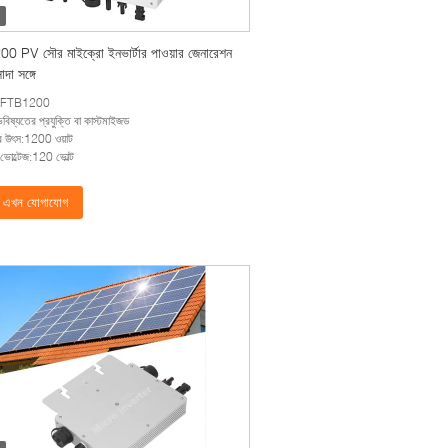
 PV সৌর মাইক্রো ইনভার্টার পাওয়ার জেনারেশন
াদা সঙ্গে
:FTB1200
ন্ড:ভবিষ্যতের প্রযুক্তি বা কাস্টমাইজড
র উৎস:1200 ওয়াট
 ভোল্টেজ:120 ভোল্ট
এখন যোগাযোগ