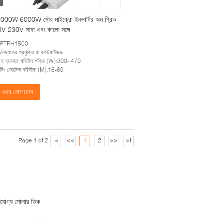
000W 6000W সৌর মাইক্রো ইনভার্টার অন গ্রিড
 230V সাদা এবং কালো সঙ্গে
ল:FTPH1500
ন্ড:ভবিষ্যতের প্রযুক্তি বা কাস্টমাইজড
ণত ব্যবহৃত মডিউল শক্তি (W):300- 470
টিং ভোল্টেজ পরিসীমা (M):16-60
এখন যোগাযোগ
Page 1 of 2
|<
<<
1
2
>>
>|
জযোগ্য সোলার ডিক