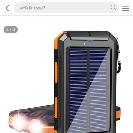
2
/
3