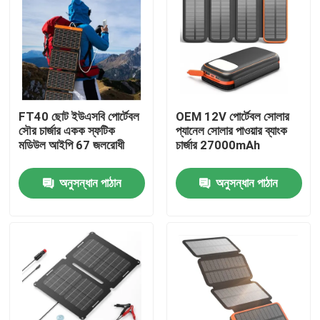
FT40 ছোট ইউএসবি পোর্টেবল
OEM 12V পোর্টেবল সোলার
সৌর চার্জার একক স্ফটিক
প্যানেল সোলার পাওয়ার ব্যাংক
মডিউল আইপি 67 জলরোধী
চার্জার 27000mAh
অনুসন্ধান পাঠান
অনুসন্ধান পাঠান
বাড়ি
পণ্য
ভিডিও