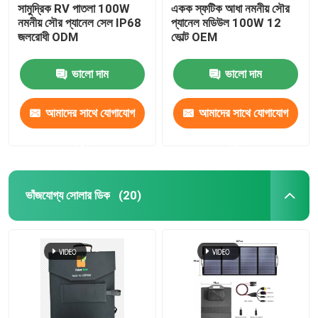
সামুদ্রিক RV পাতলা 100W
একক স্ফটিক আধা নমনীয় সৌর
নমনীয় সৌর প্যানেল সেল IP68
প্যানেল মডিউল 100W 12
জলরোধী ODM
ভোল্ট OEM
ভালো দাম
ভালো দাম
আমাদের সাথে যোগাযোগ
আমাদের সাথে যোগাযোগ
করুন
করুন
ভাঁজযোগ্য সোলার ডিক
(20)