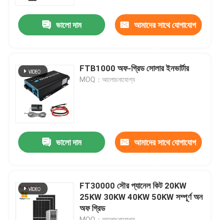
ভালো দাম
আমাদের সাথে যোগাযোগ
আমাদের সম্বন্ধে
করুন
কারখানা পরিদর্শন
FTB1000 অফ-গ্রিড সোলার ইনভার্টার
MOQ：আলোচনাযোগ্য
গুণমান নিয়ন্ত্রণ
পোর্টেবল সোলার প্যানেল
ভালো দাম
আমাদের সাথে যোগাযোগ
নমনীয় সৌর প্যানেল
করুন
ভাঁজযোগ্য সোলার ডিক
FT30000 সৌর প্যানেল কিট 20KW
25KW 30KW 40KW 50KW সম্পূর্ণ অন
অফ গ্রিড
সোলার ব্যাটারি চার্জার
MOQ：আলোচনাযোগ্য